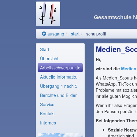
Gesamtschule N
ausgang
start
schulprofil
Medien_Sco
Start
Übersicht
Hi,
Arbeitsschwerpunkte
wir sind die
Medien
Aktuelle Informatio..
Als Medien_Scouts he
WhatsApp, TikTok und
Übergang 4 nach 5
Probleme mit soziale
Berichte und Bilder
ihr alle guten Möglic
Service
Wenn ihr also Fragen
den Pausen persönli
Kontakt
Bei folgenden Them
Internes
Soziale Netzw
ärgerlich sind