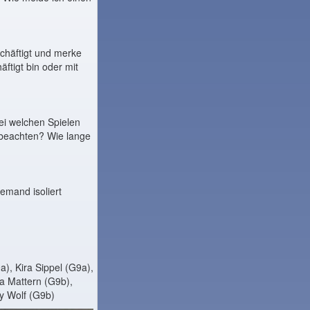
chäftigt und merke
äftigt bin oder mit
i welchen Spielen
n beachten? Wie lange
mand isoliert
), Kira Sippel (G9a),
a Mattern (G9b),
ly Wolf (G9b)