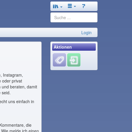
Login
Aktionen
, Instagram,
 oder privat
n und beraten, damit
e seid.
cht uns einfach in
 Kommentare, die
, Wie melde ich einen