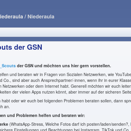
iederaula
/ Niederaula
uts der GSN
_Scouts
der GSN und möchten uns hier gern vorstellen.
lfen und beraten wir in Fragen von Sozialen Netzwerken, wie YouTube
 Co., sind aber auch Ansprechpartner/-innen, wenn ihr in eurer Klasse
n Netzwerken oder dem Internet habt. Generell möchten wir euch leite
hkeiten der vielen Apps nutzen könnt, aber immer auf der sicheren Seit
 habt oder wir euch bei folgenden Problemen beraten sollen, dann spre
ch an.
en und Problemen helfen und beraten wir:
erke
(WhatsApp-Stress, Welche Fotos darf ich posten/laden/senden?,
, sichere Einstellungen und Beachtungen bei Instagram, TikTok und Co.