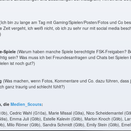
(Ich bin zu lange am Tag mit Gaming/Spielen/Posten/Fotos und Co bes
die Zeit vergeht, ich weiß nicht, ob ich zu sehr nur mit social media besch
)
e-Spiele
(Warum haben manche Spiele berechtigte FSK-Freigaben? Be
sichtig sein? Was muss ich bei Freundesanfragen und Chats bei Spiele
ielen ist noch gut?)
g
(Was machen, wenn Fotos, Kommentare und Co. dazu führen, dass je
ch ganz traurig und schlecht fühlt?)
a, die
Medien_Scouts
:
G10b), Cedric Wahl (G10a), Marie Missal (G9a), Nico Scheidemantel (G9a
9a), Emma Juli (G9b), Estelle Kalevin (G9b), Marlon Knoch (G9b), Lar
G9b), Milo Römer (G9b), Sandra Schmidt (G9b), Emily Stein (G9b), Eme